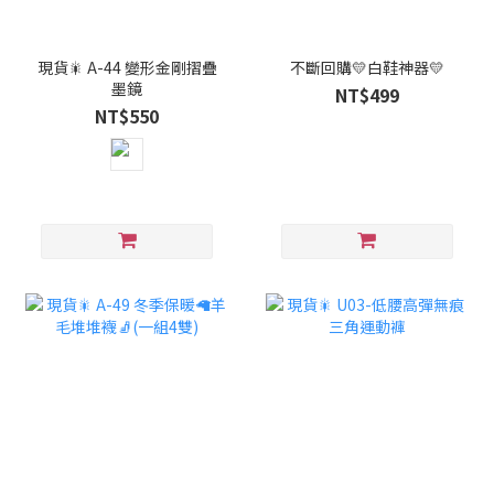
現貨🎇 A-44 變形金剛摺疊
不斷回購💛白鞋神器💛
墨鏡
NT$499
NT$550