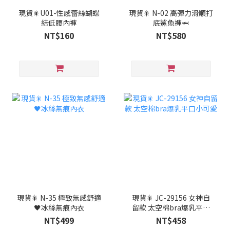
現貨🎇U01-性感蕾絲蝴蝶
現貨🎇 N-02 高彈力滑順打
結低腰內褲
底鯊魚褲🦈
NT$160
NT$580
現貨🎇 N-35 極致無感舒適
現貨🎇 JC-29156 女神自
🖤冰絲無痕內衣
留款 太空棉bra爆乳平口
小可愛
NT$499
NT$458