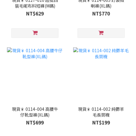
現貨🎇 0127-010 超挺西
現貨🎇 0114-005 訂製微
裝毛呢布料短褲(M碼)
喇褲(XL碼)
NT$629
NT$770
現貨🎇 0114-004 高腰牛
現貨🎇 0114-002 純鬱羊
仔靴型褲(XL碼)
毛長筒襪
NT$699
NT$199