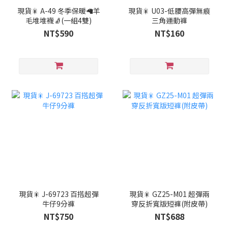
現貨🎇 A-49 冬季保暖🦙羊
現貨🎇 U03-低腰高彈無痕
毛堆堆襪🧦(一組4雙)
三角運動褲
NT$590
NT$160
現貨🎇 J-69723 百搭超彈
現貨🎇 GZ25-M01 超彈兩
牛仔9分褲
穿反折寬版短褲(附皮帶)
NT$750
NT$688