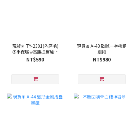
現貨🎇 TY-2301(內磨毛)
現貨🎀 A-43 歐膩一字帶粗
冬季保暖❄️高腰提臀瑜珈
跟拖
褲
NT$590
NT$980