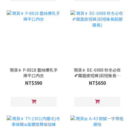
現貨🎇 P-8818 蕾絲爆乳手
現貨🎇 BE-6988 秋冬必收
捧平口內衣
🍂霧面皮短褲(前短後長超
顯腿長)
NT$590
NT$650