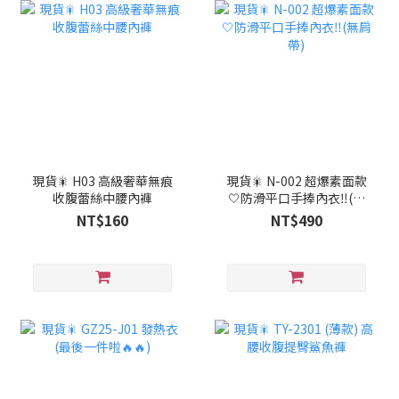
現貨🎇 H03 高級奢華無痕
現貨🎇 N-002 超爆素面款
收腹蕾絲中腰內褲
🤍防滑平口手捧內衣‼️(無
肩帶)
NT$160
NT$490