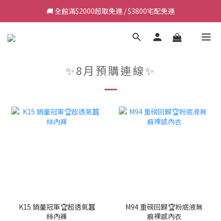
📩 訂單/商品問題請私訊客服LINE : @anymall.co
🚚 全館滿$2000超取免運 / $3800宅配免運
📩 訂單/商品問題請私訊客服LINE : @anymall.co
✨8月預購連線✨
K15 銷量冠軍🏆超透氣蠶
M94 重磅回歸🏆粉底液無
絲內褲
痕裸感內衣