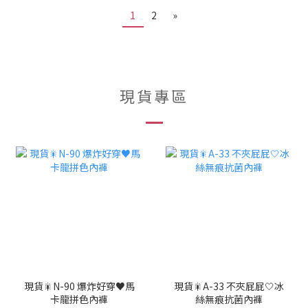
1
2
»
現貨專區
現貨🎇N-90 爆炸好穿♥️馬
現貨🎇A-33 不夾屁屁🤍冰
卡龍拼色內褲
絲無痕抗菌內褲