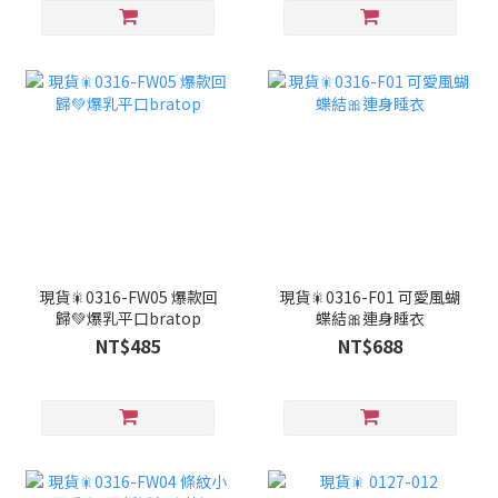
現貨🎇0316-FW05 爆款回
現貨🎇0316-F01 可愛風蝴
歸💚爆乳平口bratop
蝶結🎀連身睡衣
NT$485
NT$688