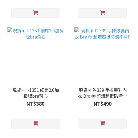
現貨🎇 I-1351 細肩2.0加
現貨🎇 P-339 手捧爆乳內
長版bra背心
衣 Bra 🤲 超爆超挺防滑不
掉‼️
NT$380
NT$490