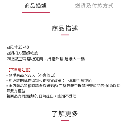
商品描述
送貨及付款方式
商品描述
☑️尺寸35-40
☑️鎖扣方頭超軟底
☑️版型正常 腳板寬肉、拇指外翻 建議大一碼
【下單請注意】
預購商品7-28天（不含假日）
▫️
務必詳閱購物須知和退換貨政策；下單即同意規範。
▫️
全店商品開箱時請全程錄影(從完整包裝至拆開檢查商品的過程)以保
▫️
障雙方權益
若商品有問題請於3日內提出，逾期不受理
了解更多