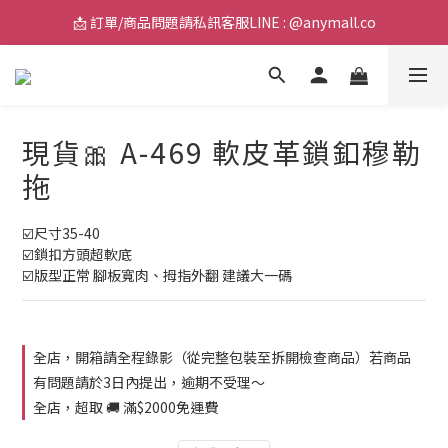
📩 訂單/商品問題請私訊客服LINE : @anymall.co
📩 訂單/商品問題請私訊客服LINE : @anymall.co
🚚 全館滿$2000超取免運 / $3800宅配免運
📩 訂單/商品問題請私訊客服LINE : @anymall.co
現貨🎀 A-469 軟皮革鎖釦穆勒
拖
☑️尺寸35-40
☑️鎖扣方頭超軟底
☑️版型正常 腳板寬肉、拇指外翻 建議大一碼
全店，開箱請全程錄影（從完整包裝至拆開檢查商品）若商品
有問題請於3日內提出，逾期不受理～
全店，超取 🚚 滿$2000免運費