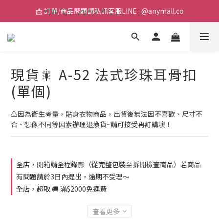
📩 訂單/商品問題請私訊客服LINE : @anymall.co
📩 訂單/商品問題請私訊客服LINE : @anymall.co
🚚 全館滿$2000超取免運 / $3800宅配免運
📩 訂單/商品問題請私訊客服LINE : @anymall.co
現貨🎇 A-52 法式珍珠耳骨扣
(單個)
⚠️因為衛生考量，貼身衣物商品，出貨後無法因不喜歡、尺寸不
合、想像不同等因素辦理退換貨~請可接受再訂購噢！
全店，開箱請全程錄影（從完整包裝至拆開檢查商品）若商品
有問題請於3日內提出，逾期不受理～
全店，超取 🚚 滿$2000免運費
查看更多