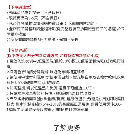
【下單請注意】
預購商品為7-28天（不含假日）
▫️
現貨商品為3-5天（不含假日）
▫️
務必詳閱購物須知和退換貨政策；下單即同意規範。
▫️
全店商品開箱時請全程錄影(從完整包裝至拆開檢查商品的過程)以保
▫️
障雙方權益
若商品有問題請於3日內提出，逾期不受理
【洗滌建議】
(以下為絕大部分布料清洗方式,如有特殊布料請洽小編)
1.請放入洗衣袋中,低溫柔洗(低於30℃)模式,低溫柔和烘乾(或微乾再晾
曬)
2.深淺色衣物請分開洗滌,以避免布料相互移染
3.請使用中性柔和洗劑(勿使用漂白劑、螢光增白劑及衣物柔軟劑,以免
褪色互染和破壞布料),切勿浸泡
4.如需整燙,請以低溫墊布熨燙,溫度不可超過110℃。
5.特殊水洗效果與染料特性，逐漸褪色為自然現象。
6.天然纖維的面料(全棉/全麻/棉麻),建議低溫手洗(避免烘乾),因吸濕性
較大,經水洗滌後縮水5%-10%的長度屬正常現象,建議使用熨斗160-
180度中溫燙能使長度恢復,也能使布料恢復光澤
了解更多