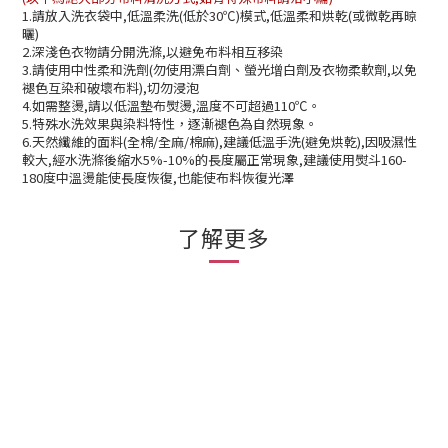
1.請放入洗衣袋中,低溫柔洗(低於30℃)模式,低溫柔和烘乾(或微乾再晾
曬)
2.深淺色衣物請分開洗滌,以避免布料相互移染
3.請使用中性柔和洗劑(勿使用漂白劑、螢光增白劑及衣物柔軟劑,以免
褪色互染和破壞布料),切勿浸泡
4.如需整燙,請以低溫墊布熨燙,溫度不可超過110℃。
5.特殊水洗效果與染料特性，逐漸褪色為自然現象。
6.天然纖維的面料(全棉/全麻/棉麻),建議低溫手洗(避免烘乾),因吸濕性
較大,經水洗滌後縮水5%-10%的長度屬正常現象,建議使用熨斗160-
180度中溫燙能使長度恢復,也能使布料恢復光澤
了解更多