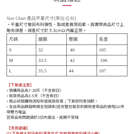
(
:
)
Size Chart
產
品
平量
尺寸
單位
公分
▫️平量尺寸會因布料彈性、製成差異等因素，與實際商品尺寸上
略有誤差，誤差尺寸於±3cm以內屬正常。
尺碼
腰圍
臀圍
長度
S
32
40
105
M
33.5
42
106
L
35.5
44
107
【下單請注意】
預購商品為7-28天（不含假日）
▫️
現貨商品為3-5天（不含假日）
▫️
務必詳閱購物須知和退換貨政策；下單即同意規範。
▫️
全店商品開箱時請全程錄影(從完整包裝至拆開檢查商品的過程)以保
▫️
障雙方權益
若商品有問題請於3日內提出，逾期不受理
【洗滌建議】
(以下為絕大部分布料清洗方式,如有特殊布料請洽小編)