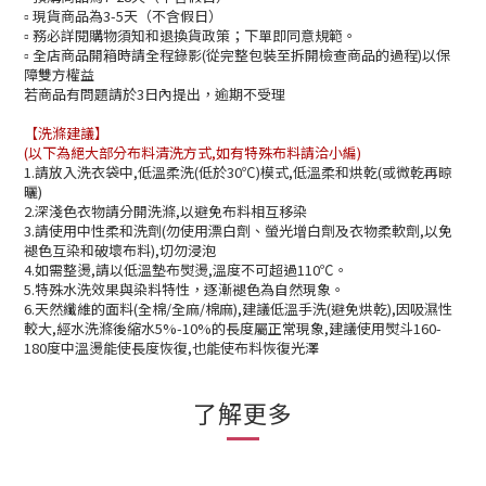
現貨商品為3-5天（不含假日）
▫️
務必詳閱購物須知和退換貨政策；下單即同意規範。
▫️
全店商品開箱時請全程錄影(從完整包裝至拆開檢查商品的過程)以保
▫️
障雙方權益
若商品有問題請於3日內提出，逾期不受理
【洗滌建議】
(以下為絕大部分布料清洗方式,如有特殊布料請洽小編)
1.請放入洗衣袋中,低溫柔洗(低於30℃)模式,低溫柔和烘乾(或微乾再晾
曬)
2.深淺色衣物請分開洗滌,以避免布料相互移染
3.請使用中性柔和洗劑(勿使用漂白劑、螢光增白劑及衣物柔軟劑,以免
褪色互染和破壞布料),切勿浸泡
4.如需整燙,請以低溫墊布熨燙,溫度不可超過110℃。
5.特殊水洗效果與染料特性，逐漸褪色為自然現象。
6.天然纖維的面料(全棉/全麻/棉麻),建議低溫手洗(避免烘乾),因吸濕性
較大,經水洗滌後縮水5%-10%的長度屬正常現象,建議使用熨斗160-
180度中溫燙能使長度恢復,也能使布料恢復光澤
了解更多