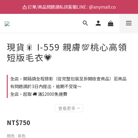
📩 訂單/商品問題請私訊客服LINE : @anymall.co
📩 訂單/商品問題請私訊客服LINE : @anymall.co
🚚 全館滿$2000超取免運 / $3800宅配免運
📩 訂單/商品問題請私訊客服LINE : @anymall.co
現貨🎇 I-559 親膚💯桃心高領
短版毛衣💗
全店，開箱請全程錄影（從完整包裝至拆開檢查商品）若商品
有問題請於3日內提出，逾期不受理～
全店，超取 🚚 滿$2000免運費
查看更多
NT$750
顏色
: 黑色