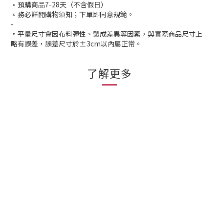
▫️預購商品7-28天（不含假日）
▫️務必詳閱購物須知；下單即同意規範。
-
▫️平量尺寸會因布料彈性、製成差異等因素，與實際商品尺寸上
略有誤差，誤差尺寸於±3cm以內屬正常。
了解更多