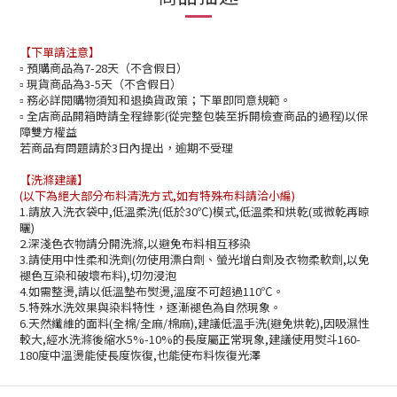
【下單請注意】
預購商品為7-28天（不含假日）
▫️
現貨商品為3-5天（不含假日）
▫️
務必詳閱購物須知和退換貨政策；下單即同意規範。
▫️
全店商品開箱時請全程錄影(從完整包裝至拆開檢查商品的過程)以保
▫️
障雙方權益
若商品有問題請於3日內提出，逾期不受理
【洗滌建議】
(以下為絕大部分布料清洗方式,如有特殊布料請洽小編)
1.請放入洗衣袋中,低溫柔洗(低於30℃)模式,低溫柔和烘乾(或微乾再晾
曬)
2.深淺色衣物請分開洗滌,以避免布料相互移染
3.請使用中性柔和洗劑(勿使用漂白劑、螢光增白劑及衣物柔軟劑,以免
褪色互染和破壞布料),切勿浸泡
4.如需整燙,請以低溫墊布熨燙,溫度不可超過110℃。
5.特殊水洗效果與染料特性，逐漸褪色為自然現象。
6.天然纖維的面料(全棉/全麻/棉麻),建議低溫手洗(避免烘乾),因吸濕性
較大,經水洗滌後縮水5%-10%的長度屬正常現象,建議使用熨斗160-
180度中溫燙能使長度恢復,也能使布料恢復光澤