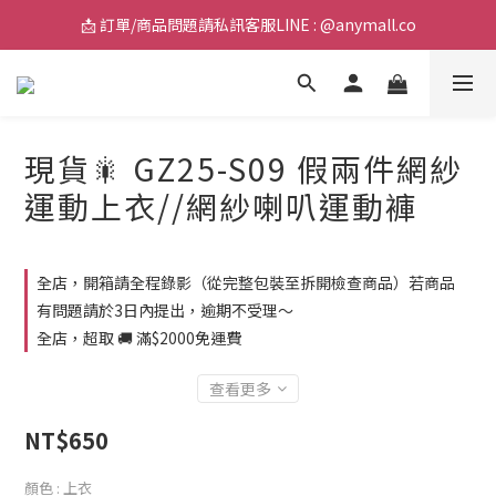
📩 訂單/商品問題請私訊客服LINE : @anymall.co
📩 訂單/商品問題請私訊客服LINE : @anymall.co
🚚 全館滿$2000超取免運 / $3800宅配免運
📩 訂單/商品問題請私訊客服LINE : @anymall.co
現貨🎇 GZ25-S09 假兩件網紗
運動上衣//網紗喇叭運動褲
全店，開箱請全程錄影（從完整包裝至拆開檢查商品）若商品
有問題請於3日內提出，逾期不受理～
全店，超取 🚚 滿$2000免運費
查看更多
NT$650
顏色
: 上衣